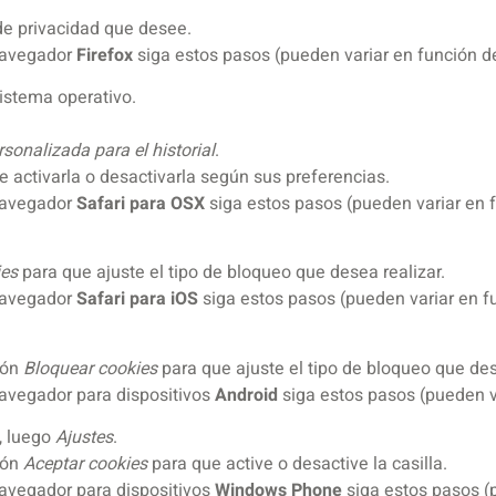
 de privacidad que desee.
navegador
Firefox
siga estos pasos (pueden variar en función de
istema operativo.
sonalizada para el historial
.
e activarla o desactivarla según sus preferencias.
navegador
Safari para OSX
siga estos pasos (pueden variar en f
ies
para que ajuste el tipo de bloqueo que desea realizar.
navegador
Safari para iOS
siga estos pasos (pueden variar en fu
ción
Bloquear cookies
para que ajuste el tipo de bloqueo que des
avegador para dispositivos
Android
siga estos pasos (pueden va
, luego
Ajustes
.
ción
Aceptar cookies
para que active o desactive la casilla.
avegador para dispositivos
Windows Phone
siga estos pasos (p